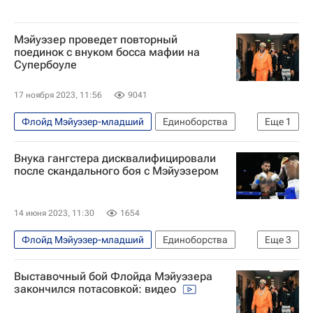
Мэйуэзер проведет повторный
поединок с внуком босса мафии на
Супербоуле
17 ноября 2023, 11:56
9041
Флойд Мэйуэзер-младший
Единоборства
Еще
1
Лас-Вегас
Внука гангстера дисквалифицировали
после скандального боя с Мэйуэзером
14 июня 2023, 11:30
1654
Флойд Мэйуэзер-младший
Единоборства
Еще
3
Вокруг спорта
Бокс
Конор Макгрегор
Выставочный бой Флойда Мэйуэзера
закончился потасовкой: видео