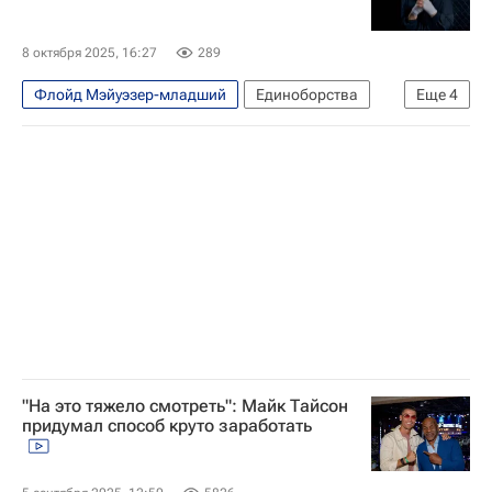
ММА (Смешанные единоборства)
UFC
Олег Тактаров
Магомед Анкалаев
8 октября 2025, 16:27
289
Алекс Перейра (боец)
Хамзат Чимаев
Флойд Мэйуэзер-младший
Единоборства
Еще
4
Петр Ян
Александр Волков (боец)
Спорт
Олег Тактаров
Бокс
Дэйна Уайт
Жаилтон Алмейда
Майк Тайсон
Мераб Двалишвили
Ислам Махачев
Джек Делла Маддалена
Майк Тайсон
Сирил Ган
Бокс
"На это тяжело смотреть": Майк Тайсон
придумал способ круто заработать