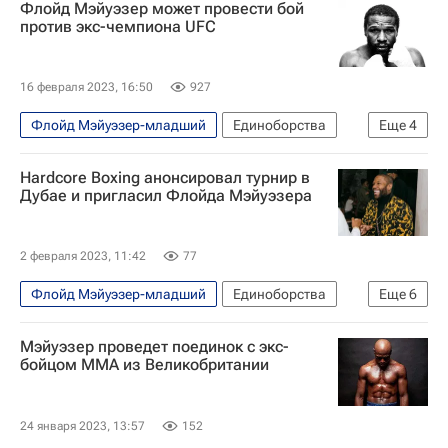
Флойд Мэйуэзер может провести бой
против экс-чемпиона UFC
16 февраля 2023, 16:50
927
Флойд Мэйуэзер-младший
Единоборства
Еще
4
Спорт
Бокс
UFC
Жозе Алдо
Hardcore Boxing анонсировал турнир в
Дубае и пригласил Флойда Мэйуэзера
2 февраля 2023, 11:42
77
Флойд Мэйуэзер-младший
Единоборства
Еще
6
Hardcore FC (бойцовская лига)
Спорт
Мэйуэзер проведет поединок с экс-
Бокс
Рой Джонс (младший)
Жозе Алдо
бойцом ММА из Великобритании
Дастин Порье
24 января 2023, 13:57
152