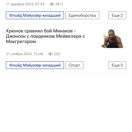
11 декабря 2024, 07:53
3811
Флойд Мэйуэзер-младший
Единоборства
Еще
2
Спорт
Лондон
Хрюнов сравнил бой Минаков -
Джонсон с поединком Мейвезера с
Макгрегором
21 ноября 2024, 15:44
252
Флойд Мэйуэзер-младший
Спорт
Еще
5
Конор Макгрегор
Виталий Минаков
Кевин Джонсон
Единоборства
Бокс