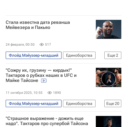
Стала известна дата реванша
Мейвезера и Пакьяо
24 февраля, 00:50
517
Флойд Мэйуэзер-младший
Единоборства
Еще
2
Бокс
Мэнни Пакьяо
"Сожру их, грузину — кирдык!"
Тактаров о рубках наших в UFC и
Майке Тайсоне
11 октября 2025, 10:55
1890
Флойд Мэйуэзер-младший
Единоборства
Еще
20
Спорт
Авторы РИА Новости Спорт
"Страшное выражение - дожить еще
Спорт — видео
Интервью РИА Спорт
надо". Тактаров про супербой Тайсона