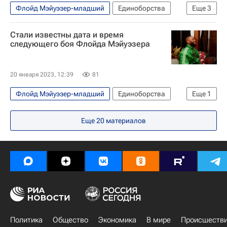
Флойд Мэйуэзер-младший
Единоборства
Еще
3
Bellator
ММА (Смешанные единоборства)
Стали известны дата и время
Бокс
следующего боя Флойда Мэйуэзера
20 января 2023, 12:39
81
Флойд Мэйуэзер-младший
Единоборства
Еще
1
Бокс
Еще
20
материалов
Политика
Общество
Экономика
В мире
Происшеств