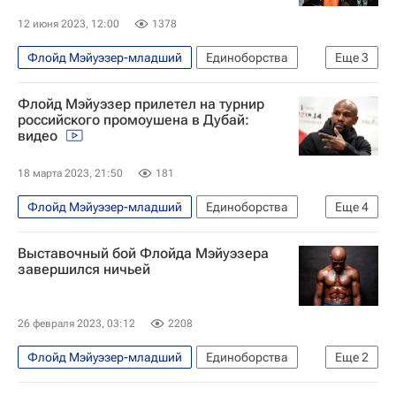
12 июня 2023, 12:00
1378
Флойд Мэйуэзер-младший
Единоборства
Еще
3
Спорт
Спорт — видео
Бокс
Флойд Мэйуэзер прилетел на турнир
российского промоушена в Дубай:
видео
18 марта 2023, 21:50
181
Флойд Мэйуэзер-младший
Единоборства
Еще
4
Спорт
Спорт — видео
Бокс
Выставочный бой Флойда Мэйуэзера
Hardcore FC (бойцовская лига)
завершился ничьей
26 февраля 2023, 03:12
2208
Флойд Мэйуэзер-младший
Единоборства
Еще
2
Спорт
Бокс