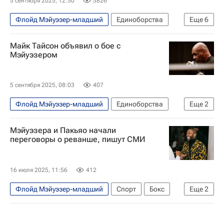
5 сентября 2025, 12:50
5826
Флойд Мэйуэзер-младший
Единоборства
Еще
6
Спорт
Материалы РИА Спорт
Майк Тайсон объявил о бое с
Спорт — видео
Авторы РИА Новости Спорт
Мэйуэзером
Бокс
Майк Тайсон
5 сентября 2025, 08:03
407
Флойд Мэйуэзер-младший
Единоборства
Еще
2
Бокс
Майк Тайсон
Мэйуэзера и Пакьяо начали
переговоры о реванше, пишут СМИ
16 июля 2025, 11:56
412
Флойд Мэйуэзер-младший
Спорт
Бокс
Еще
2
Мэнни Пакьяо
Единоборства