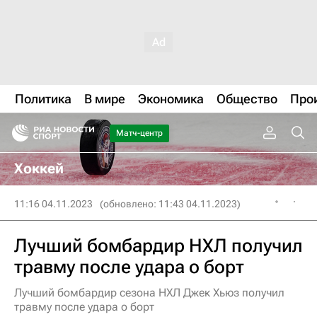
Политика
В мире
Экономика
Общество
Про
Матч-центр
Хоккей
11:16 04.11.2023
(обновлено: 11:43 04.11.2023)
Лучший бомбардир НХЛ получил
травму после удара о борт
Лучший бомбардир сезона НХЛ Джек Хьюз получил
травму после удара о борт