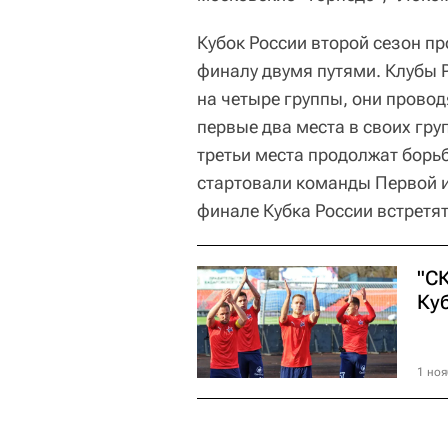
Кубок России второй сезон пр
финалу двумя путями. Клубы 
на четыре группы, они провод
первые два места в своих гру
третьи места продолжат борьб
стартовали команды Первой и 
финале Кубка России встретят
"С
Ку
1 ноя