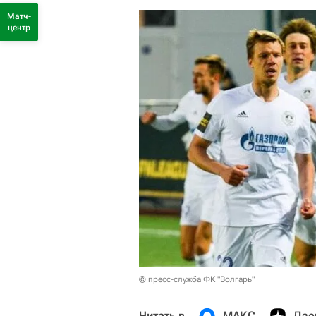
Матч-
центр
© пресс-служба ФК "Волгарь"
Читать в
МАКС
Дзе