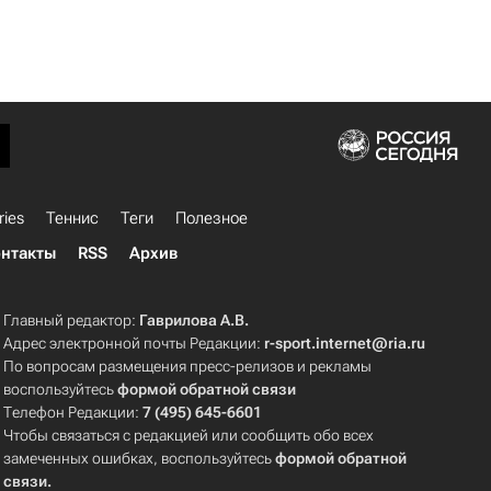
ries
Теннис
Теги
Полезное
нтакты
RSS
Архив
Главный редактор:
Гаврилова А.В.
Адрес электронной почты Редакции:
r-sport.internet@ria.ru
По вопросам размещения пресс-релизов и рекламы
воспользуйтесь
формой обратной связи
Телефон Редакции:
7 (495) 645-6601
Чтобы связаться с редакцией или сообщить обо всех
замеченных ошибках, воспользуйтесь
формой обратной
связи
.