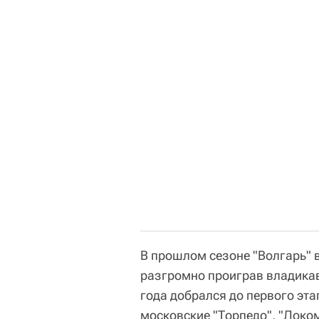
В прошлом сезоне "Волгарь" в
разгромно проиграв владикавк
года добрался до первого эта
московские "Торпедо", "Локом