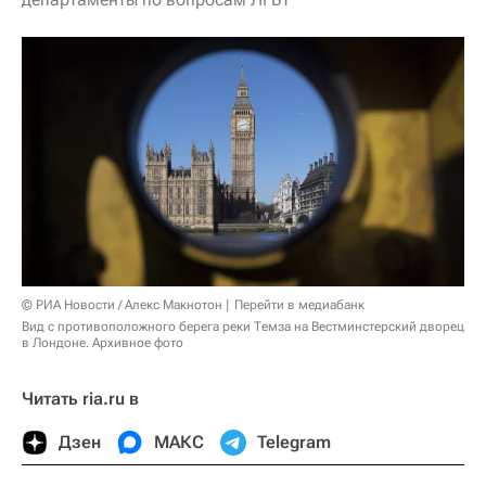
© РИА Новости / Алекс Макнотон
Перейти в медиабанк
Вид с противоположного берега реки Темза на Вестминстерский дворец
в Лондоне. Архивное фото
Читать ria.ru в
Дзен
МАКС
Telegram