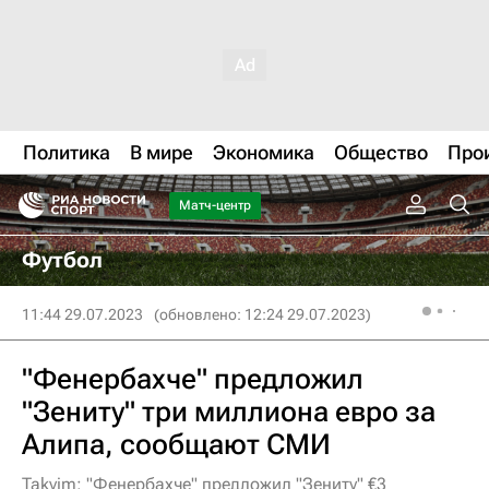
Политика
В мире
Экономика
Общество
Про
Матч-центр
Футбол
11:44 29.07.2023
(обновлено: 12:24 29.07.2023)
"Фенербахче" предложил
"Зениту" три миллиона евро за
Алипа, сообщают СМИ
Takvim: "Фенербахче" предложил "Зениту" €3