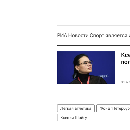
РИА Новости Спорт является
Кс
по
31 ма
Легкая атлетика
Фонд "Петербур
Ксения Шойгу