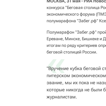
МОСКВА, 31 мая - РИА Ново
конкурса "Беговая столица Ро
экономического форума (ПМЭ
полумарафона "Забег.рф" Ксе
Полумарафон "Забег.рф" пройд
Ереване, Минске, Бишкеке и Д
итогам по ряду критериев опр
«
беговой столицей России.
"Вручение кубка беговой 
питерском экономическом ф
звание, мы их пока не назы
которые никогда не были 
журналистам.