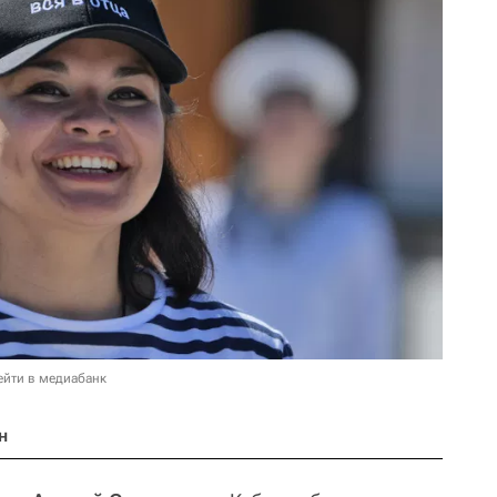
ейти в медиабанк
н