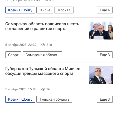
22 декабря 2025, 09:55
422
Ксения Шойгу
Жилье
Москва
Еще
4
Сбербанк России
KR Properties
Самарская область подписала шесть
Бизнес-центры
Коммерческая недвижимость
соглашений о развитии спорта
5 ноября 2025, 22:32
210
Спорт
Самарская область
Еще
3
Вячеслав Федорищев
Борис Гришин
Губернатор Тульской области Миляев
Динамо Москва
обсудил тренды массового спорта
5 ноября 2025, 15:00
26
Ксения Шойгу
Тульская область
Еще
3
Тульская область
Дмитрий Миляев
Россия