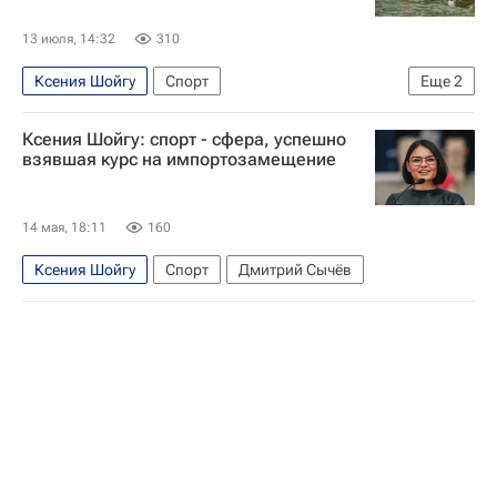
13 июля, 14:32
310
Ксения Шойгу
Спорт
Еще
2
Международный олимпийский комитет (МОК)
Ксения Шойгу: спорт - сфера, успешно
Триатлон
взявшая курс на импортозамещение
14 мая, 18:11
160
Ксения Шойгу
Спорт
Дмитрий Сычёв