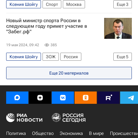
Ксения Шойгу
Спорт
Москва
Еще
3
Роман Костомаров
Оксана Домнина
Новый министр спорта России в
Фигурное катание
следующем году примет участие в
"Забег.рф"
19 мая 2024, 09:42
385
Ксения Шойгу
ЗОЖ
Россия
Еще
5
Хабаровский край
Москва
Еще
20
материалов
Михаил Дегтярев
Олег Матыцин
Спорт
Политика
Общество
Экономика
В мире
Происшеств