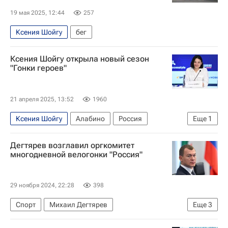
19 мая 2025, 12:44
257
Ксения Шойгу
бег
Ксения Шойгу открыла новый сезон
"Гонки героев"
21 апреля 2025, 13:52
1960
Ксения Шойгу
Алабино
Россия
Еще
1
Гонка героев
Дегтярев возглавил оргкомитет
многодневной велогонки "Россия"
29 ноября 2024, 22:28
398
Спорт
Михаил Дегтярев
Еще
3
Михаил Мишустин
Одес Байсултанов