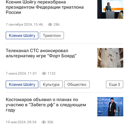
Ксения Шойгу переизбрана
Велоспорт
президентом Федерации триатлона
России
7 сентября 2024, 15:46
286
Ксения Шойгу
Триатлон
Телеканал СТС анонсировал
альтернативу игре "Форт Боярд"
7 июня 2024, 11:07
1132
Ксения Шойгу
Культура
Общество
Еще
3
Технологии
Кронштадт
СТС (телеканал)
Костомаров объявил о планах по
участию в "Забеге.рф" в следующем
году
19 мая 2024, 09:54
306