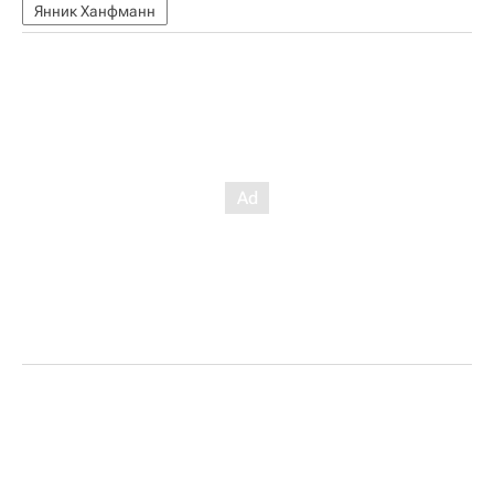
Янник Ханфманн