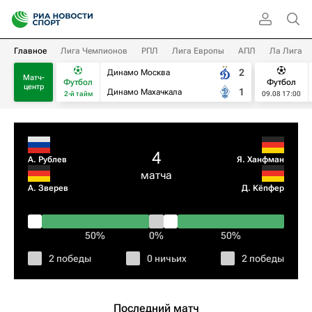
Главное
Лига Чемпионов
РПЛ
Лига Европы
АПЛ
Ла Лига
2
Динамо Москва
Матч-
Футбол
Футбол
центр
1
Динамо Махачкала
2-й тайм
09.08 17:00
4
А. Рублев
Я. Ханфман
матча
А. Зверев
Д. Кёпфер
50%
0%
50%
2 победы
0 ничьих
2 победы
Последний матч