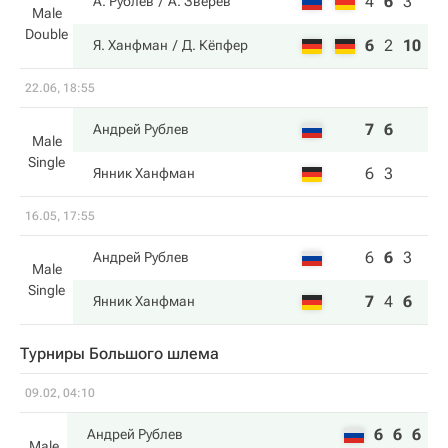
4
6
3
А. Рублев
А. Зверев
Male
Double
6
2
10
Я. Ханфман
Д. Кёпфер
22.06, 18:55
7
6
Андрей Рублев
Male
Single
6
3
Янник Ханфман
16.05, 17:55
6
6
3
Андрей Рублев
Male
Single
7
4
6
Янник Ханфман
Турниры Большого шлема
09.02, 04:10
6
6
6
Андрей Рублев
Male