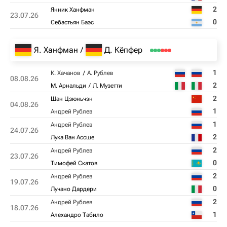
2
Янник Ханфман
23.07.26
0
Себастьян Баэс
Я. Ханфман
Д. Кёпфер
1
К. Хачанов
А. Рублев
08.08.26
2
М. Арнальди
Л. Музетти
2
Шан Цзюньчэн
04.08.26
1
Андрей Рублев
1
Андрей Рублев
24.07.26
2
Лука Ван Ассше
2
Андрей Рублев
23.07.26
0
Тимофей Скатов
2
Андрей Рублев
19.07.26
0
Лучано Дардери
2
Андрей Рублев
18.07.26
1
Алехандро Табило