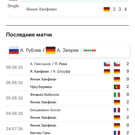
Single
3
3
4
Янник Ханфман
Последние матчи
А. Рублев
А. Зверев
2
А. Павлашек
П. Рики
08.08.26
0
Я. Ханфман
Я. Штруфф
0
Янник Ханфман
06.08.26
2
Нуну Боржеш
0
Флавио Коболли
05.08.26
2
Янник Ханфман
1
Бенджамин Бонзи
04.08.26
2
Янник Ханфман
0
Янник Ханфман
24.07.26
2
Кентен Гали