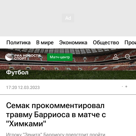
Политика
В мире
Экономика
Общество
Про
Матч-центр
Футбол
17:20 12.03.2023
Семак прокомментировал
травму Барриоса в матче с
"Химками"
Игроку "Зенита" Барриосу предстоит пройти