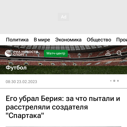
Политика
В мире
Экономика
Общество
Про
Матч-центр
Футбол
08:30 23.02.2023
Его убрал Берия: за что пытали и
расстреляли создателя
"Спартака"