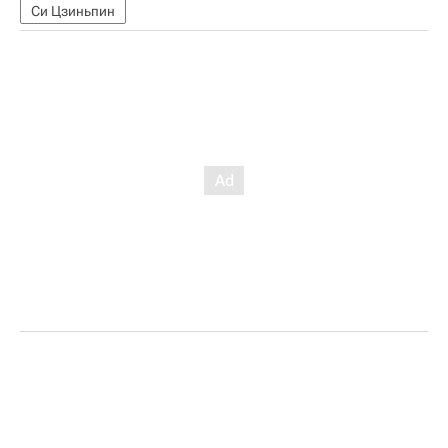
Си Цзиньпин