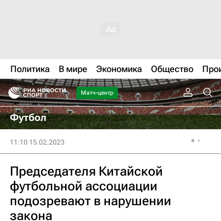
Политика
В мире
Экономика
Общество
Про
Матч-центр
Футбол
11:10 15.02.2023
Председателя Китайской
футбольной ассоциации
подозревают в нарушении
закона