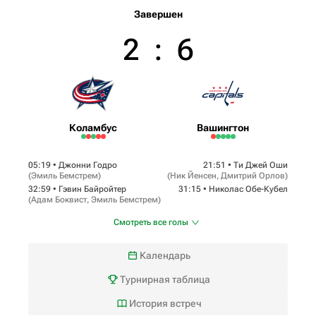
Завершен
2
:
6
Коламбус
Вашингтон
05:19 •
Джонни Годро
21:51 •
Ти Джей Оши
(
Эмиль Бемстрем
)
(
Ник Йенсен
,
Дмитрий Орлов
)
32:59 •
Гэвин Байройтер
31:15 •
Николас Обе-Кубел
(
Адам Боквист
,
Эмиль Бемстрем
)
Смотреть все голы
Календарь
Турнирная таблица
История встреч