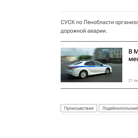
СУСК по Ленобласти организо
дорожной аварии.
В 
ме
21 ок
Происшествия
Лодейнопольский