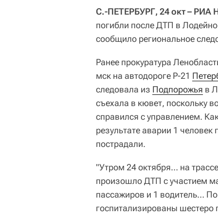
С.-ПЕТЕРБУРГ, 24 окт – РИА 
погибли после ДТП в Лодейно
сообщило региональное следс
Ранее прокуратура Ленобласт
мск на автодороге Р-21
Петер
следовала из
Подпорожья
в Л
съехала в кювет, поскольку в
справился с управлением. Ка
результате аварии 1 человек 
пострадали.
"Утром 24 октября… на трасс
произошло ДТП с участием ма
пассажиров и 1 водитель… По
госпитализированы шестеро п