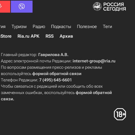
гия
Туризм
Радио
Подкасты
Полезное
Теги
uStore
Ria.ru APK
RSS
Архив
Главный редактор:
Гаврилова А.В.
Адрес электронной почты Редакции:
internet-group@ria.ru
По вопросам размещения пресс-релизов и рекламы
воспользуйтесь
формой обратной связи
Телефон Редакции:
7 (495) 645-6601
Чтобы связаться с редакцией или сообщить обо всех
замеченных ошибках, воспользуйтесь
формой обратной
связи
.