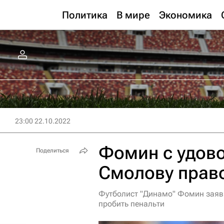
Политика
В мире
Экономика
23:00 22.10.2022
Фомин с удов
Поделиться
Смолову право
Футболист "Динамо" Фомин заяви
пробить пенальти