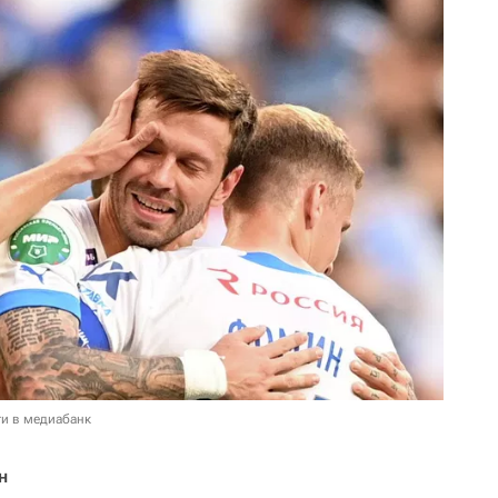
и в медиабанк
н