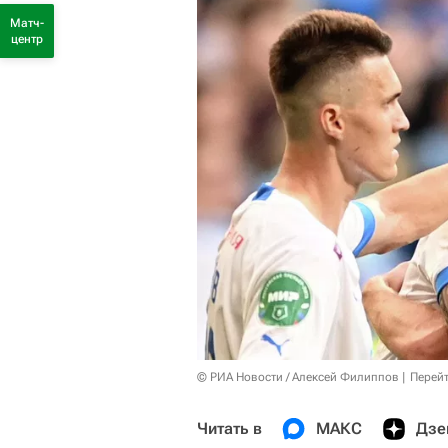
Матч-
центр
© РИА Новости / Алексей Филиппов
Перейт
Читать в
МАКС
Дзе