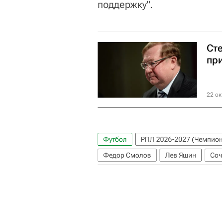
поддержку".
Ст
пр
22 ок
Футбол
РПЛ 2026-2027 (Чемпион
Федор Смолов
Лев Яшин
Соч