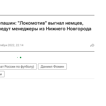
епашин: "Локомотив" выгнал немцев,
иедут менеджеры из Нижнего Новгорода
тября 2022, 22:14
ат России по футболу)
Даниил Фомин
и