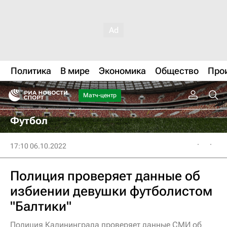
Политика
В мире
Экономика
Общество
Про
Матч-центр
Футбол
17:10 06.10.2022
Полиция проверяет данные об
избиении девушки футболистом
"Балтики"
Полиция Калининграда проверяет данные СМИ об