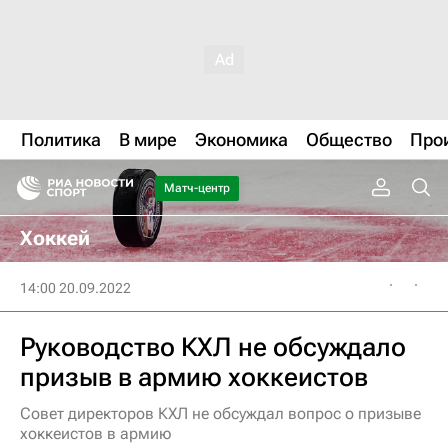
Политика
В мире
Экономика
Общество
Про
Матч-центр
Хоккей
14:00 20.09.2022
Руководство КХЛ не обсуждало
призыв в армию хоккеистов
Совет директоров КХЛ не обсуждал вопрос о призыве
хоккеистов в армию