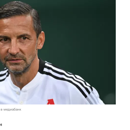
 в медиабанк
н