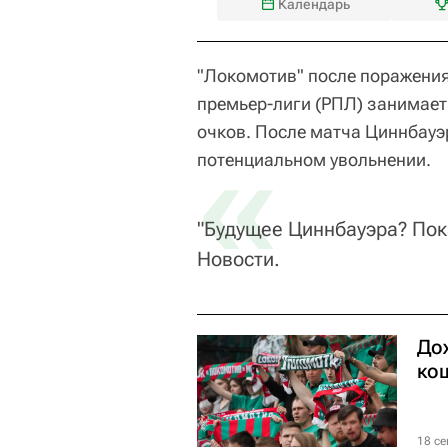
Календарь
"Локомотив" после поражения 
премьер-лиги (РПЛ) занимает 
очков. После матча Циннбауэр
«
потенциальном увольнении.
"Будущее Циннбауэра? Пок
Новости.
До
ко
18 се