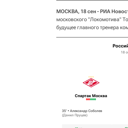
МОСКВА, 18 сен - РИА Новос
московского "Локомотива" То
будущее главного тренера к
Россий
18 с
Спартак Москва
35‎’‎ •
Александр Соболев
(
Данил Пруцев
)