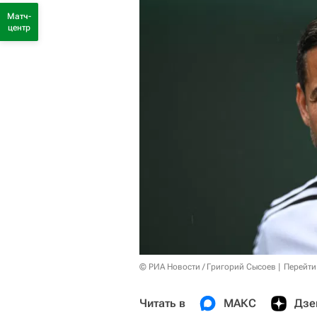
Матч-
центр
© РИА Новости / Григорий Сысоев
Перейти
Читать в
МАКС
Дзе