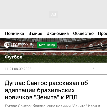
Политика
В мире
Экономика
Общество
Про
Матч-центр
Футбол
11:21 08.09.2022
Дуглас Сантос рассказал об
адаптации бразильских
новичков "Зенита" к РПЛ
Дуглас Сантос: бразильские новички "Зенита" Иван и