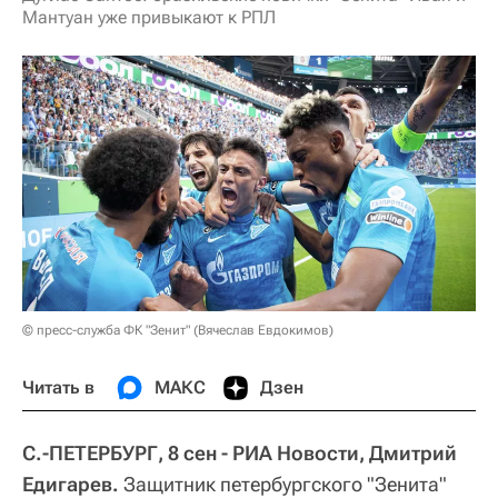
Мантуан уже привыкают к РПЛ
© пресс-служба ФК "Зенит" (Вячеслав Евдокимов)
Читать в
МАКС
Дзен
С.-ПЕТЕРБУРГ, 8 сен - РИА Новости, Дмитрий
Едигарев.
Защитник петербургского "Зенита"