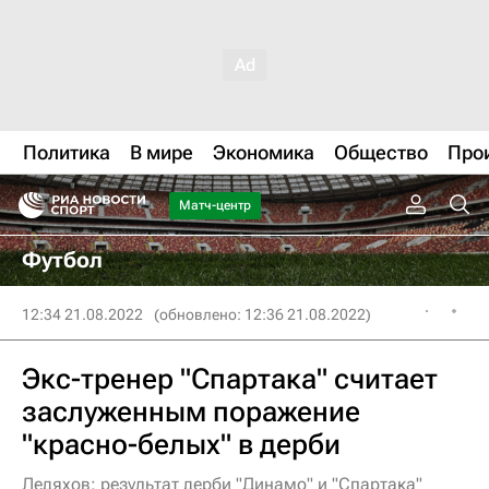
Политика
В мире
Экономика
Общество
Про
Матч-центр
Футбол
12:34 21.08.2022
(обновлено: 12:36 21.08.2022)
Экс-тренер "Спартака" считает
заслуженным поражение
"красно-белых" в дерби
Ледяхов: результат дерби "Динамо" и "Спартака"