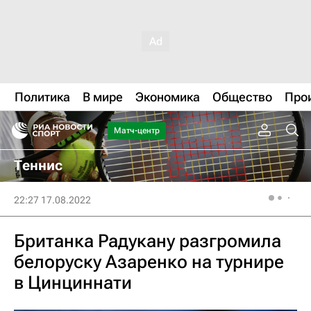
Политика
В мире
Экономика
Общество
Про
Матч-центр
Теннис
22:27 17.08.2022
Британка Радукану разгромила
белоруску Азаренко на турнире
в Цинциннати