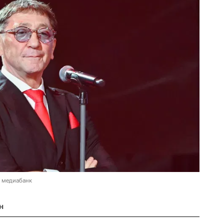
в медиабанк
н