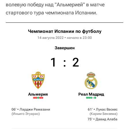
волевую победу над "Альмерией" в матче
стартового тура чемпионата Испании.
Чемпионат Испании по футболу
14 августа 2022 • начало в 23:00
Завершен
1
:
2
Альмерия
Реал Мадрид
06‎’‎ •
Ларджи Рамазани
61‎’‎ •
Лукас Васкес
(
Иньиго Эгуарас
)
(
Карим Бензема
)
75‎’‎ •
Давид Алаба