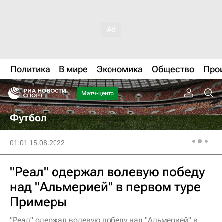
Политика
В мире
Экономика
Общество
Про
Матч-центр
Футбол
01:01 15.08.2022
"Реал" одержал волевую победу
над "Альмерией" в первом туре
Примеры
"Реал" одержал волевую победу над "Альмерией" в