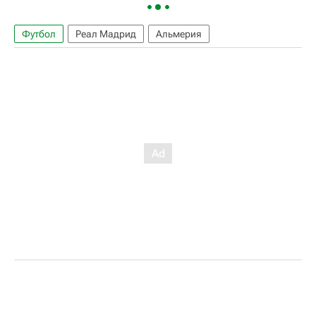
Футбол
Реал Мадрид
Альмерия