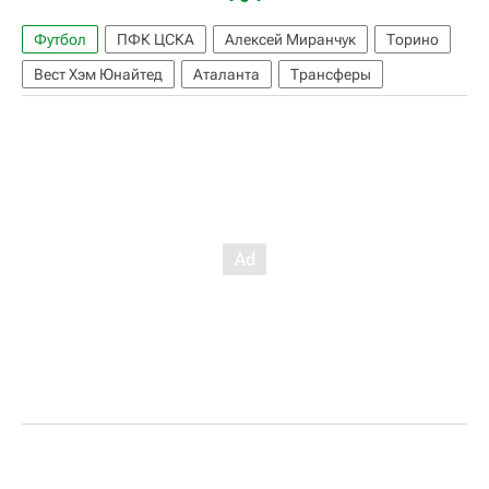
Футбол
ПФК ЦСКА
Алексей Миранчук
Торино
Вест Хэм Юнайтед
Аталанта
Трансферы