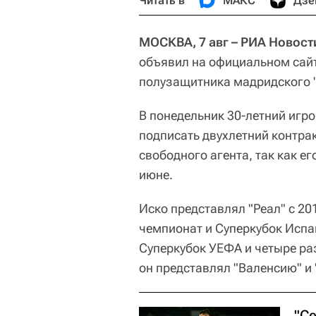
Читать в
МАКС
Дзе
МОСКВА, 7 авг – РИА Новост
объявил на официальном сайт
полузащитника мадридского "
В понедельник 30-летний игр
подписать двухлетний контрак
свободного агента, так как е
июне.
Иско представлял "Реал" с 20
чемпионат и Суперкубок Испан
Суперкубок УЕФА и четыре ра
он представлял "Валенсию" и 
"С