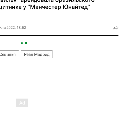
щитника у "Манчестер Юнайтед"
уста 2022, 18:52
Севилья
Реал Мадрид