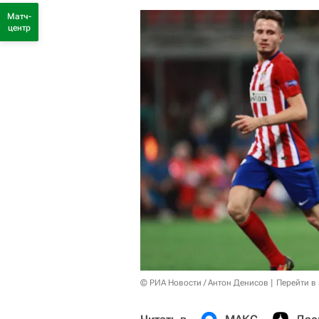
Матч-
центр
© РИА Новости / Антон Денисов
Перейти в