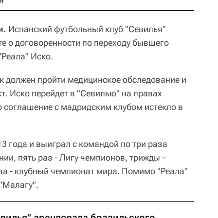
н
и.
Испанский футбольный клуб "Севилья"
е о договоренности по переходу бывшего
Реала" Иско.
ок должен пройти медицинское обследование и
т. Иско перейдет в "Севилью" на правах
го соглашение с мадридским клубом истекло в
13 года и выиграл с командой по три раза
ии, пять раз - Лигу чемпионов, трижды -
за - клубный чемпионат мира. Помимо "Реала"
"Малагу".
евилья" арендовала бразильского