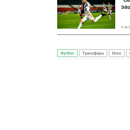
за
4 авг
Футбол
Трансферы
Иско