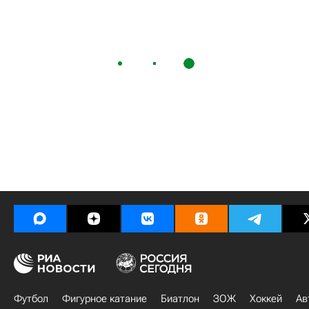
Футбол
Фигурное катание
Биатлон
ЗОЖ
Хоккей
Ав