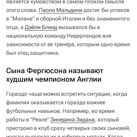
является кумовством в самом плохом смысле
этого слова.
Паоло Мальдини
достиг бы успехов
в "Милане" и сборной Италии и без знаменитого
отца, а
Дэйли Блинд
вызывался бы в
национальную команду Нидерландов вне
зависимости от ее тренера, которым одно время
был отец защитника.
Сына Фергюсона называют
худшим чемпионом Англии
Гораздо чаще можно встретить ситуации, когда
фамилия оказывается гораздо важнее
футбольных навыков. Например, во время
работы в "Реале"
Зинедина Зидана
, который
пристроил в клуб сразу четверых своих сыновей,
иногда выпуская их в кубковых матчах. Когда