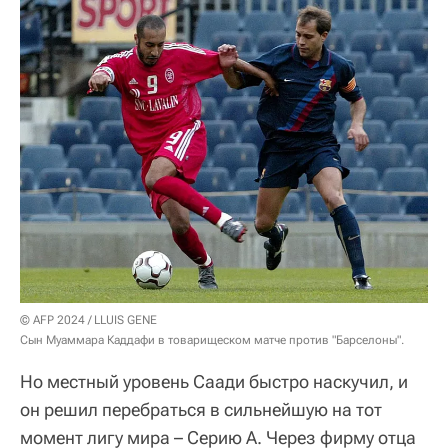
© AFP 2024 / LLUIS GENE
Сын Муаммара Каддафи в товарищеском матче против "Барселоны".
Но местный уровень Саади быстро наскучил, и
он решил перебраться в сильнейшую на тот
момент лигу мира – Серию А. Через фирму отца