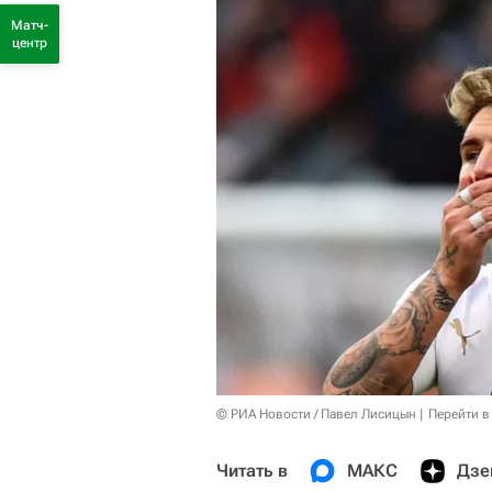
Матч-
центр
© РИА Новости / Павел Лисицын
Перейти в
Читать в
МАКС
Дзе