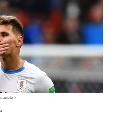
 медиабанк
н