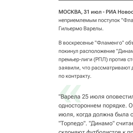
МОСКВА, 31 июл - РИА Новос
неприемлемым поступок "Фла
Гильермо Варелы.
В воскресенье "Фламенго" объ
покинул расположение "Динам
премьер-лиги (РПЛ) против ст
заявили, что рассматривают 
«
по контракту.
"Варела 25 июля оповестил
одностороннем порядке. О
июля, когда должна была 
"Торпедо". "Динамо" счит
склоняют футболистов к п