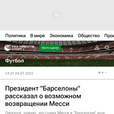
Политика
В мире
Экономика
Общество
Про
Матч-центр
Футбол
14:31 24.07.2022
Президент "Барселоны"
рассказал о возможном
возвращении Месси
Лапорта: думаю, что глава Месси в "Барселоне" еще