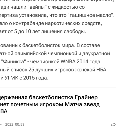
лади нашли "вейпы" с жидкостью со
ертиза установила, что это "гашишное масло".
ело о контрабанде наркотических средств,
ет от 5 до 10 лет лишения свободы.
лованных баскетболисток мира. В составе
атной олимпийской чемпионкой и двукратной
е "Финикса" - чемпионкой WNBA 2014 года.
ный список 25 лучших игроков женской НБА.
й УГМК с 2015 года.
держанная баскетболистка Грайнер
анет почетным игроком Матча звезд
BA
ня 2022, 00:53