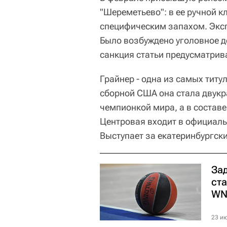
"Шереметьево": в ее ручной к
специфическим запахом. Эксп
Было возбуждено уголовное д
санкция статьи предусматрива
Грайнер - одна из самых титу
сборной США она стала двукр
чемпионкой мира, а в состав
Центровая входит в официаль
Выступает за екатеринбургски
За
ст
WN
23 ию