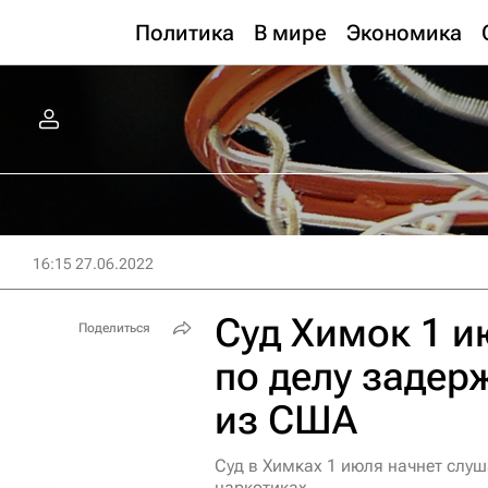
Политика
В мире
Экономика
16:15 27.06.2022
Суд Химок 1 и
Поделиться
по делу задер
из США
Суд в Химках 1 июля начнет слуш
наркотиках