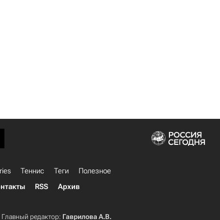
ries
Теннис
Теги
Полезное
нтакты
RSS
Архив
Главный редактор:
Гаврилова А.В.