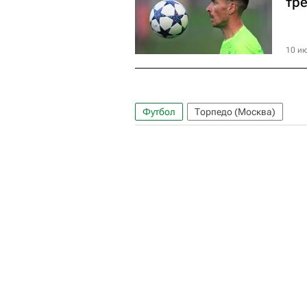
тре
10 ию
Футбол
Торпедо (Москва)