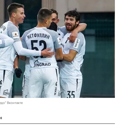
едо" Вконтакте
н