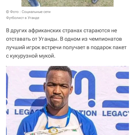
© Фото : Социальные сети
Футболист в Уганде
В других африканских странах стараются не
отставать от Уганды. В одном из чемпионатов
лучший игрок встречи получает в подарок пакет
с кукурузной мукой.