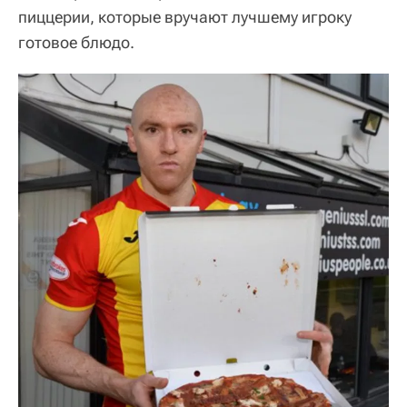
пиццерии, которые вручают лучшему игроку
готовое блюдо.