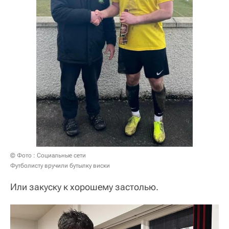
© Фото : Социальные сети
Футболисту вручили бутылку виски
Или закуску к хорошему застолью.