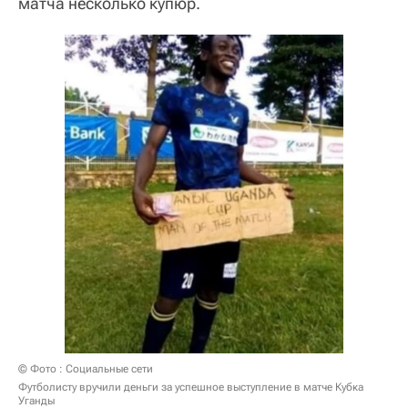
матча несколько купюр.
© Фото : Социальные сети
Футболисту вручили деньги за успешное выступление в матче Кубка
Уганды