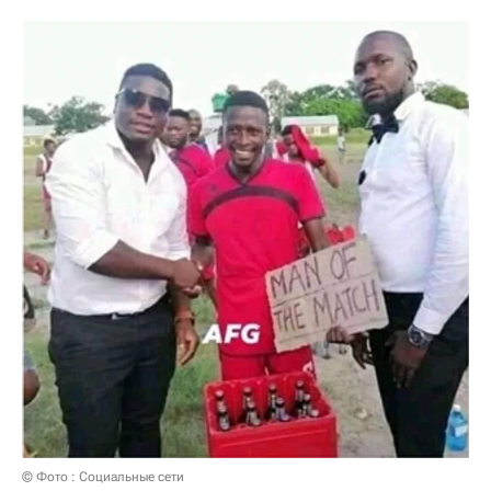
© Фото : Социальные сети