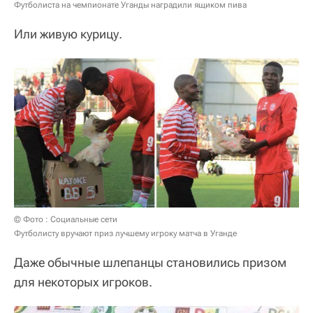
Футболиста на чемпионате Уганды наградили ящиком пива
Или живую курицу.
© Фото : Социальные сети
Футболисту вручают приз лучшему игроку матча в Уганде
Даже обычные шлепанцы становились призом
для некоторых игроков.