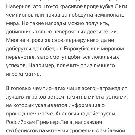
Наверное, это что-то красивое вроде кубка Лиги
чемпионов или приза за победу на чемпионате
мира. Но такие награды можно получить,
добившись только невероятных достижений.
Многие игроки за свою карьеру никогда не
доберутся до победы в Еврокубке или мировом
первенстве, зато смогут добиться локальных
успехов. Например, получить приз лучшего
игрока матча.
В топовых чемпионатах чаще всего награждают
лучших игроков встреч памятными статуэтками,
на которых указывается информация о
прошедшем матче. Аналогично действует и
Российская Премьер-Лига, награждая
футболистов памятными трофеями с эмблемой