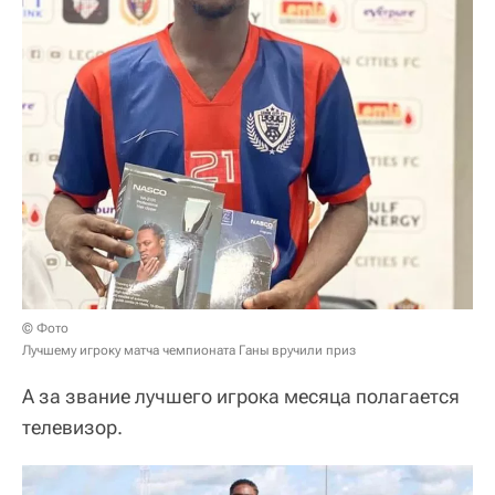
© Фото
Лучшему игроку матча чемпионата Ганы вручили приз
А за звание лучшего игрока месяца полагается
телевизор.