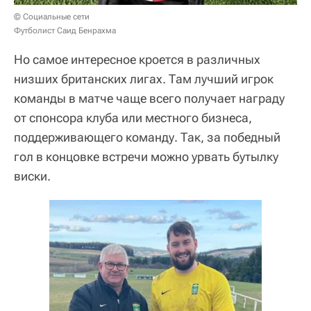
© Социальные сети
Футболист Саид Бенрахма
Но самое интересное кроется в различных
низших британских лигах. Там лучший игрок
команды в матче чаще всего получает награду
от спонсора клуба или местного бизнеса,
поддерживающего команду. Так, за победный
гол в концовке встречи можно урвать бутылку
виски.