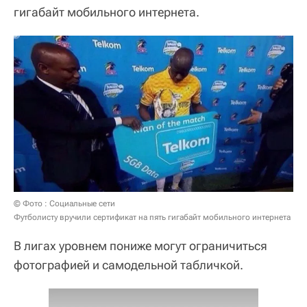
гигабайт мобильного интернета.
© Фото : Социальные сети
Футболисту вручили сертификат на пять гигабайт мобильного интернета
В лигах уровнем пониже могут ограничиться
фотографией и самодельной табличкой.