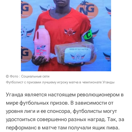
© Фото : Социальные сети
Футболист с призами лучшему игроку матча в чемпионате Уганды
Уганда является настоящем революционером в
мире футбольных призов. В зависимости от
уровня лиги и ее спонсора, футболисты могут
удостоиться совершенно разных наград. Так, за
перформанс в матче там получали ящик пива.