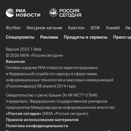
Футбол
Фигурное катание
Биатлон
ЗОЖ
Хоккей
Ав
Спецпроекты
Реклама
Продукты и сервисы
Пресс-ц
Версия 2023.1 Beta
© 2026 МИА «Россия сегодня»
Вакансии
Сетевое издание РИА Новости зарегистрировано
в Федеральной службе по надзору в сфере связи,
информационных технологий и массовых коммуникаций
(Роскомнадзор) 08 апреля 2014 года.
Свидетельство о регистрации Эл № ФС77-57640
Учредитель: Федеральное государственное унитарное
предприятие Международное информационное агентство
«Россия сегодня»
(МИА «Россия сегодня»).
Правила использования материалов
Политика конфиденциальности