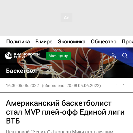
Политика
В мире
Экономика
Общество
Про
Матч-центр
Баскетбол
16:30 05.06.2022
(обновлено: 20:08 05.06.2022)
Американский баскетболист
стал MVP плей-офф Единой лиги
ВТБ
Центровой "Зенита" Джордан Мики стал лучшим