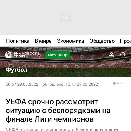
Политика
В мире
Экономика
Общество
Про
Матч-центр
Футбол
00:57 29.05.2022
(обновлено: 10:17 29.05.2022)
УЕФА срочно рассмотрит
ситуацию с беспорядками на
финале Лиги чемпионов
УЕФА выступил с заявлением о беспорядках вокруг