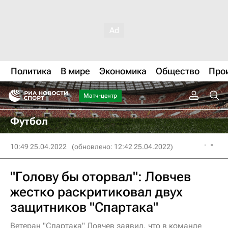
Политика
В мире
Экономика
Общество
Про
Матч-центр
Футбол
10:49 25.04.2022
(обновлено: 12:42 25.04.2022)
"Голову бы оторвал": Ловчев
жестко раскритиковал двух
защитников "Спартака"
Ветеран "Спартака" Ловчев заявил, что в команде