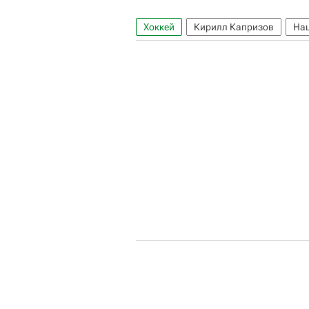
Хоккей
Кирилл Капризов
Нац