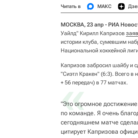
Читать в
МАКС
Дзе
МОСКВА, 23 апр - РИА Новос
Уайлд" Кирилл Капризов
зая
истории клуба, сумевшим наб
Национальной хоккейной лиги
Капризов забросил шайбу и сд
"Сиэтл Кракен" (6:3). Всего в
«
+ 56 передач) в 77 матчах.
"Это огромное достижени
по команде. Я очень благо
сегодняшнем матче сделал
цитирует Капризова офици