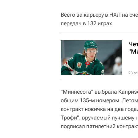
Всего за карьеру в НХЛ на сч
передач в 132 играх.
Че
"М
23 ап
"Миннесота" выбрала Капризо
общим 135-м номером. Летом 
контракт новичка на два года
Трофи", вручаемый лучшему н
подписал пятилетний контракт