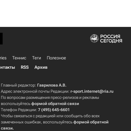
ries
Теннис
Теги
Полезное
нтакты
RSS
Архив
Главный редактор:
Гаврилова А.В.
Адрес электронной почты Редакции:
r-sport.internet@ria.ru
По вопросам размещения пресс-релизов и рекламы
воспользуйтесь
формой обратной связи
Телефон Редакции:
7 (495) 645-6601
Чтобы связаться с редакцией или сообщить обо всех
замеченных ошибках, воспользуйтесь
формой обратной
связи
.