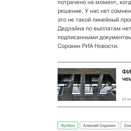
потрачено на момент, когд
решение. У нас нет сомнен
это не такой линейный про
Дедлайна по выплатам нет,
подписанными документами
Сорокин РИА Новости.
ФИ
че
20 ап
Футбол
Алексей Сорокин
Сою