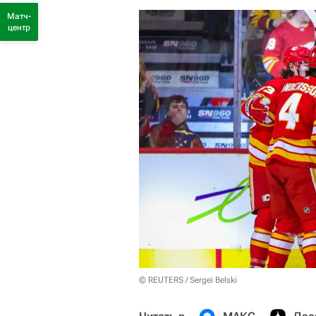
Матч-
центр
© REUTERS / Sergei Belski