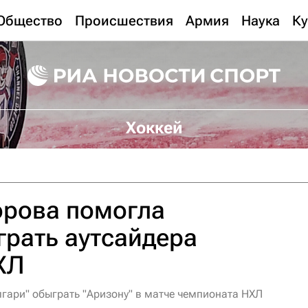
Общество
Происшествия
Армия
Наука
Ку
Хоккей
орова помогла
грать аутсайдера
ХЛ
гари" обыграть "Аризону" в матче чемпионата НХЛ