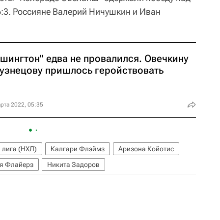
:3. Россияне Валерий Ничушкин и Иван
ашингтон" едва не провалился. Овечкину
Кузнецову пришлось геройствовать
рта 2022, 05:35
 лига (НХЛ)
Калгари Флэймз
Аризона Койотис
я Флайерз
Никита Задоров