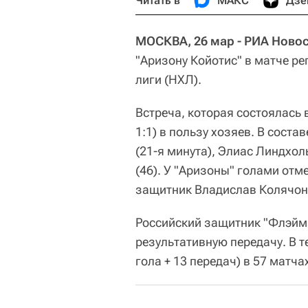
Читать в
МАКС
Дзе
МОСКВА, 26 мар - РИА Новос
"Аризону Койотис" в матче р
лиги (НХЛ).
Встреча, которая состоялась в
1:1) в пользу хозяев. В сост
(21-я минута), Элиас Линдхол
(46). У "Аризоны" голами отм
защитник Владислав Колячоно
Российский защитник "Флэймз
результативную передачу. В т
гола + 13 передач) в 57 матча