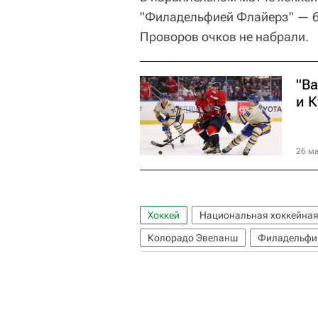
"Филадельфией Флайерз" — 6
Проворов очков не набрали.
"В
и 
26 ма
Хоккей
Национальная хоккейная
Колорадо Эвеланш
Филадельфи