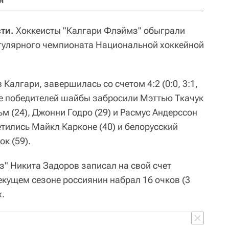
н
ти.
Хоккеисты "Калгари Флэймз" обыграли
егулярного чемпионата Национальной хоккейной
 Калгари, завершилась со счетом 4:2 (0:0, 3:1,
аве победителей шайбы забросили Мэттью Ткачук
ьм (24), Джонни Годро (29) и Расмус Андерссон
етились Майкл Карконе (40) и белорусский
к (59).
" Никита Задоров записал на свой счет
екущем сезоне россиянин набрал 16 очков (3
х.