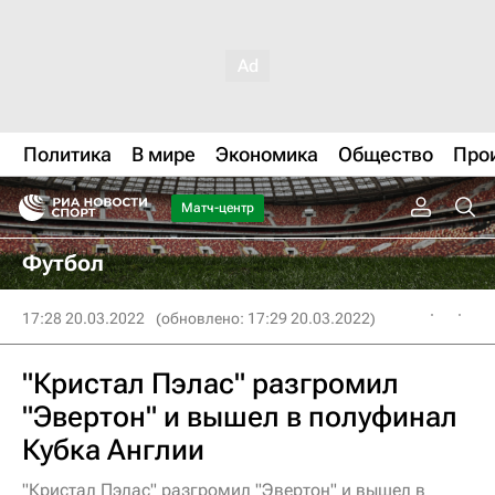
Политика
В мире
Экономика
Общество
Про
Матч-центр
Футбол
17:28 20.03.2022
(обновлено: 17:29 20.03.2022)
"Кристал Пэлас" разгромил
"Эвертон" и вышел в полуфинал
Кубка Англии
"Кристал Пэлас" разгромил "Эвертон" и вышел в