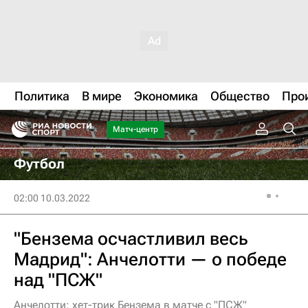
Политика
В мире
Экономика
Общество
Про
Матч-центр
Футбол
02:00 10.03.2022
"Бензема осчастливил весь
Мадрид": Анчелотти — о победе
над "ПСЖ"
Анчелотти: хет-трик Бензема в матче с "ПСЖ"