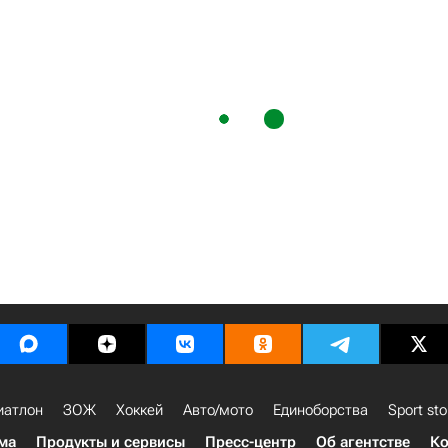
иатлон
ЗОЖ
Хоккей
Авто/мото
Единоборства
Sport sto
ма
Продукты и сервисы
Пресс-центр
Об агентстве
Ко