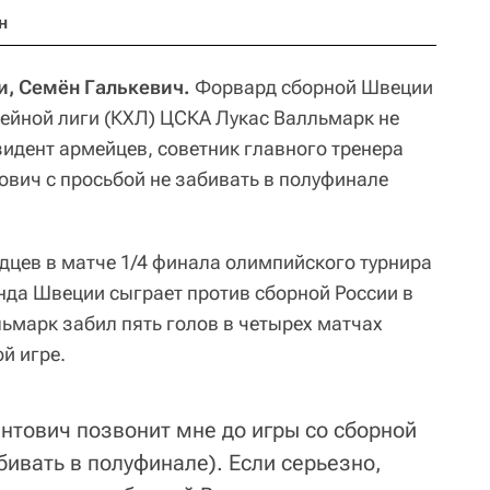
н
и, Семён Галькевич.
Форвард сборной Швеции
кейной лиги (КХЛ) ЦСКА Лукас Валльмарк не
зидент армейцев, советник главного тренера
ович с просьбой не забивать в полуфинале
дцев в матче 1/4 финала олимпийского турнира
анда Швеции сыграет против сборной России в
марк забил пять голов в четырех матчах
й игре.
нтович позвонит мне до игры со сборной
бивать в полуфинале). Если серьезно,