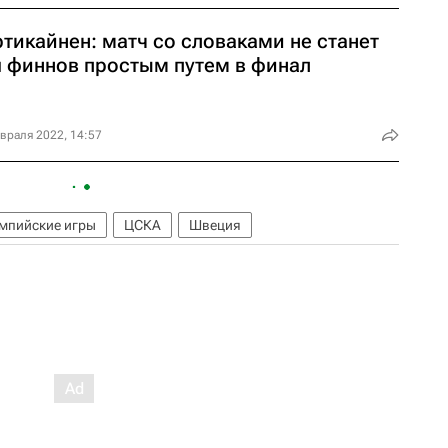
тикайнен: матч со словаками не станет
я финнов простым путем в финал
враля 2022, 14:57
мпийские игры
ЦСКА
Швеция