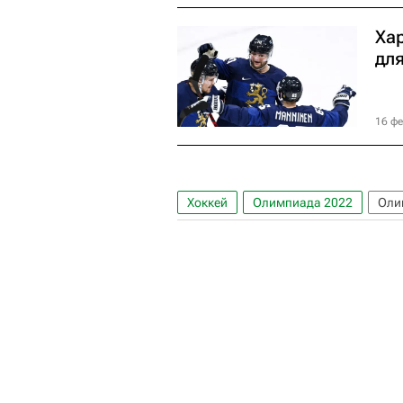
Хар
дл
16 фе
Хоккей
Олимпиада 2022
Оли