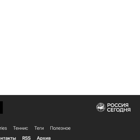
ries
Теннис
Теги
Полезное
нтакты
RSS
Архив