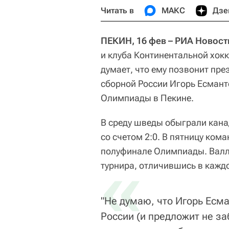
Читать в
МАКС
Дзе
ПЕКИН, 16 фев – РИА Новост
и клуба Континентальной хок
думает, что ему позвонит пре
сборной России Игорь Есмант
Олимпиады в Пекине.
В среду шведы обыграли кана
со счетом 2:0. В пятницу ком
полуфинале Олимпиады. Валль
«
турнира, отличившись в каждо
"Не думаю, что Игорь Есма
России (и предложит не за