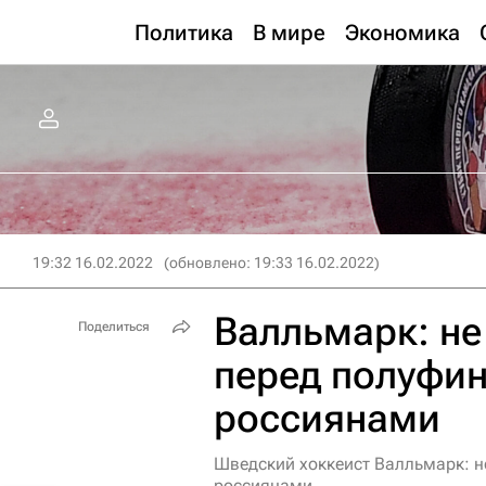
Политика
В мире
Экономика
19:32 16.02.2022
(обновлено: 19:33 16.02.2022)
Валльмарк: не
Поделиться
перед полуфи
россиянами
Шведский хоккеист Валльмарк: н
россиянами