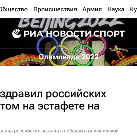
Общество
Происшествия
Армия
Наука
Ку
Олимпиада 2022
оздравил российских
том на эстафете на
равил российских лыжниц с победой в олимпийской