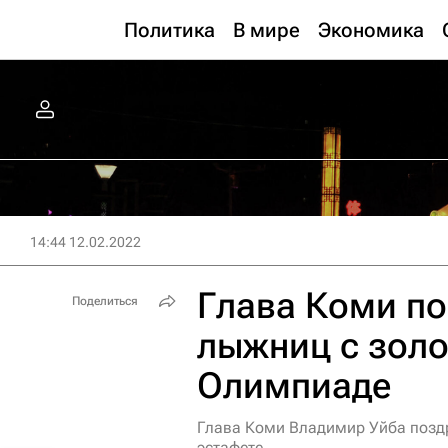
Политика
В мире
Экономика
14:44 12.02.2022
Глава Коми п
Поделиться
лыжниц с золо
Олимпиаде
Глава Коми Владимир Уйба позд
эстафете