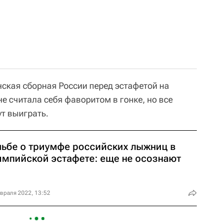
нская сборная России перед эстафетой на
е считала себя фаворитом в гонке, но все
т выиграть.
льбе о триумфе российских лыжниц в
импийской эстафете: еще не осознают
враля 2022, 13:52