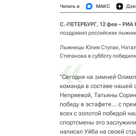
Читать в
МАКС
Дзе
С.-ПЕТЕРБУРГ, 12 фев – РИА
поздравил российских лыжниц
Лыжницы Юлия Ступак, Натал
«
Степанова в субботу победили
"Сегодня на зимней Олимп
команда в составе нашей 
Непряевой, Татьяны Сорин
победу в эстафете... с п
всех с золотой победой н
спортсмены это заслужили.
написал Уйба на своей стр