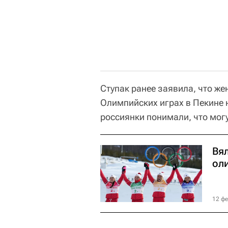
Ступак ранее заявила, что же
Олимпийских играх в Пекине н
россиянки понимали, что могу
Вя
ол
12 фе