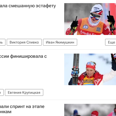
рала смешанную эстафету
нь
Виктория Сливко
Иван Якимушкин
Еще
Ален
ссии финишировала с
и
Евгения Крупицкая
али спринт на этапе
онкам