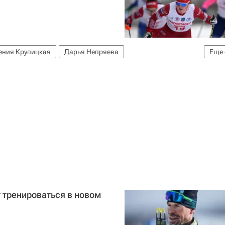
ения Крупицкая
Дарья Непряева
Еще
 (ФЛГР)
Лыжные виды спорта
Лыжные гонки
т тренироваться в новом