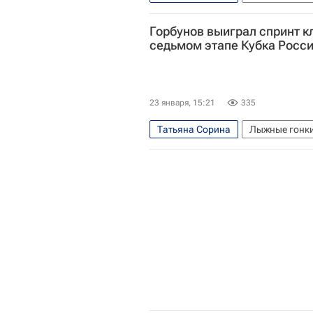
Вероника Степанова
Южно-Са
Горбунов выиграл спринт к
седьмом этапе Кубка Росс
23 января, 15:21
335
Татьяна Сорина
Лыжные гонк
Александр Большунов