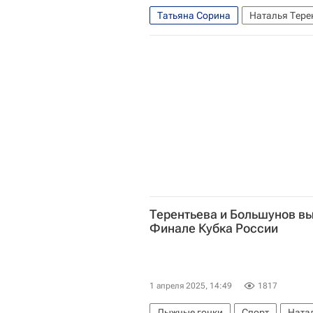
Татьяна Сорина
Наталья Тере
Лыжные виды спорта
Лыжные 
Терентьева и Большунов вы
Финале Кубка России
1 апреля 2025, 14:49
1817
Лыжные гонки
Спорт
Ната