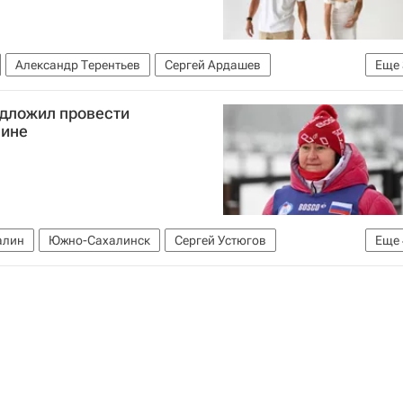
Александр Терентьев
Сергей Ардашев
Еще
 (ФЛГР)
Лыжные виды спорта
едложил провести
лине
алин
Южно-Сахалинск
Сергей Устюгов
Еще
шунов
Федерация лыжных гонок России (ФЛГР)