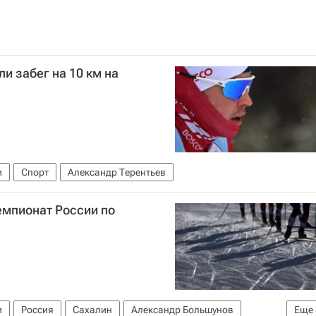
и забег на 10 км на
и
Спорт
Александр Терентьев
емпионат России по
и
Россия
Сахалин
Александр Большунов
Еще