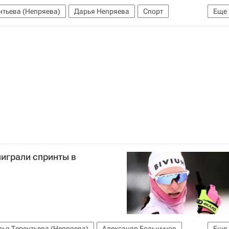
нтьева (Непряева)
Дарья Непряева
Спорт
Еще
гонки
играли спринты в
лья Терентьева (Непряева)
Александр Большунов
Еще