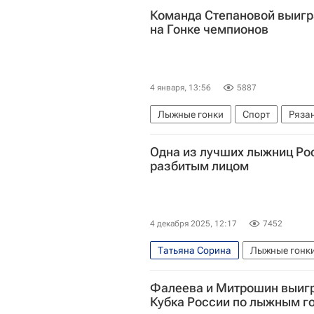
Команда Степановой выиг
на Гонке чемпионов
4 января, 13:56
5887
Лыжные гонки
Спорт
Ряза
Александр Логинов (биатлонист)
Одна из лучших лыжниц Ро
разбитым лицом
4 декабря 2025, 12:17
7452
Татьяна Сорина
Лыжные гонк
Фалеева и Митрошин выигр
Кубка России по лыжным г