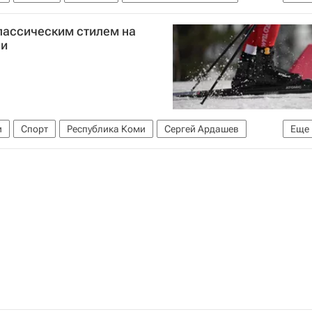
халинск
Спорт
лассическим стилем на
ии
и
Спорт
Республика Коми
Сергей Ардашев
Еще