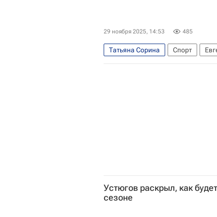
29 ноября 2025, 14:53
485
Татьяна Сорина
Спорт
Евг
Федерация лыжных гонок России
Кубок России по лыжным гонкам
Устюгов раскрыл, как буде
сезоне