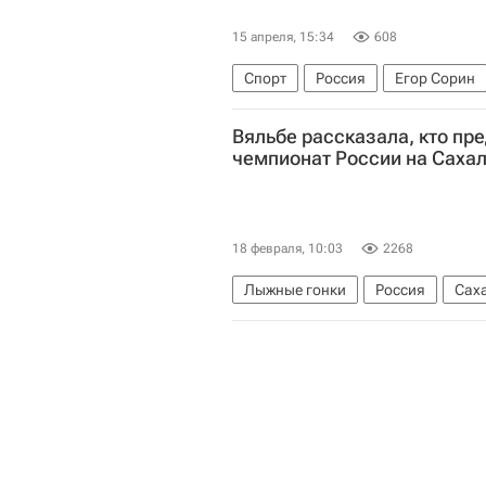
15 апреля, 15:34
608
Спорт
Россия
Егор Сорин
Федерация лыжных гонок России
Вяльбе рассказала, кто пр
Наталья Терентьева (Непряева)
чемпионат России на Саха
18 февраля, 10:03
2268
Лыжные гонки
Россия
Сах
Елена Вяльбе
Александр Боль
Спорт