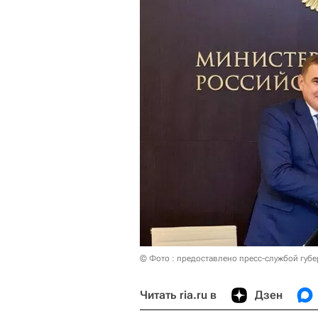
© Фото : предоставлено пресс-службой губе
Читать ria.ru в
Дзен