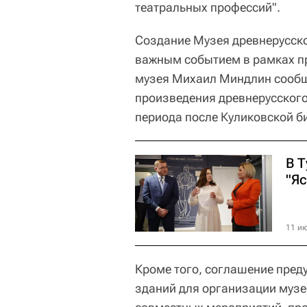
театральных профессий".
Создание Музея древнерусско
важным событием в рамках п
музея Михаил Миндлин сообщи
произведения древнерусского
периода после Куликовской б
В 
"Я
11 ию
Кроме того, соглашение пред
зданий для организации музе