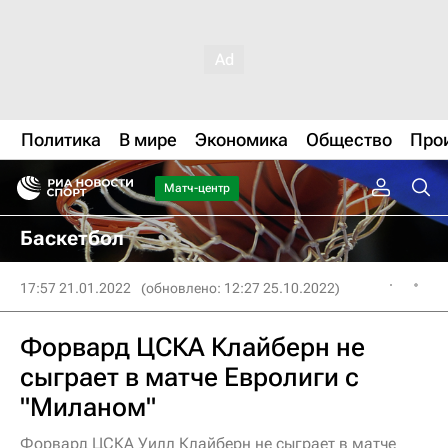
Политика
В мире
Экономика
Общество
Про
Матч-центр
Баскетбол
17:57 21.01.2022
(обновлено: 12:27 25.10.2022)
Форвард ЦСКА Клайберн не
сыграет в матче Евролиги с
"Миланом"
Форвард ЦСКА Уилл Клайберн не сыграет в матче