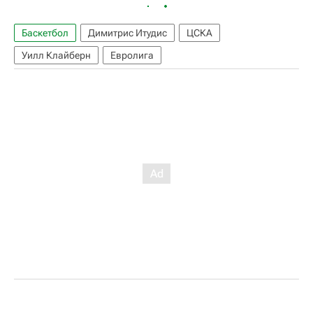
Баскетбол
Димитрис Итудис
ЦСКА
Уилл Клайберн
Евролига