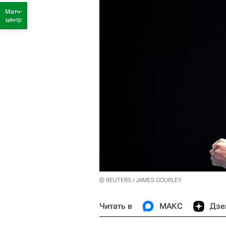
Матч-
центр
© REUTERS / JAMES GOURLEY
Читать в
МАКС
Дзе