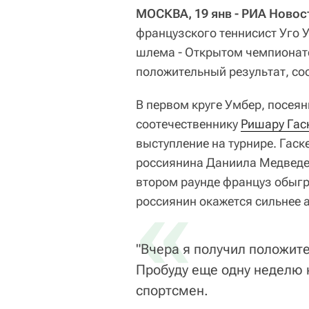
МОСКВА, 19 янв - РИА Новос
французского теннисист Уго 
шлема - Открытом чемпионате 
положительный результат, со
В первом круге Умбер, посея
соотечественнику
Ришару Гас
выступление на турнире. Гаск
россиянина Даниила Медведева
втором раунде француз обыгр
«
россиянин окажется сильнее
"Вчера я получил положит
Пробуду еще одну неделю н
спортсмен.