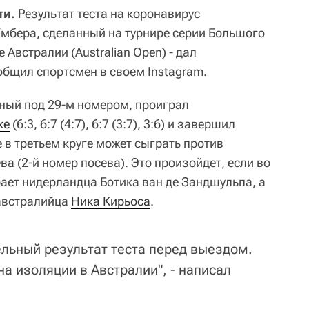
ти.
Результат теста на коронавирус
Умбера, сделанный на турнире серии Большого
Австралии (Australian Open) - дал
общил спортсмен в своем Instagram.
нный под 29-м номером, проиграл
ке
(6:3, 6:7 (4:7), 6:7 (3:7), 3:6) и завершил
е в третьем круге может сыграть против
 (2-й номер посева). Это произойдет, если во
ает нидерландца Ботика ван де Зандшульпа, а
 австралийца
Ника Кирьоса
.
ельный результат теста перед выездом.
а изоляции в Австралии", - написал