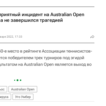
риятный инцидент на Australian Open
ва не завершился трагедией
варя 2022, 17:33
40-е место в рейтинге Ассоциации теннисистов-
тся победителем трех турниров под эгидой
льтатом на Australian Open является выход во
ьос
Australian Open
ируса
Уго Умбер