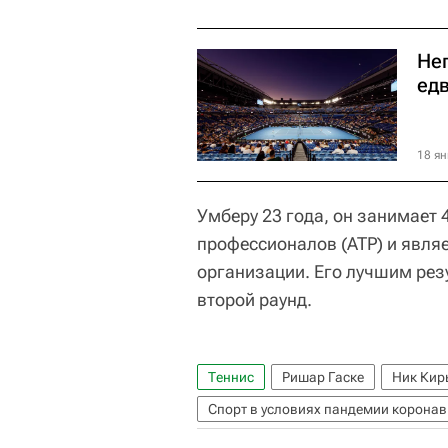
Неп
ед
18 ян
Умберу 23 года, он занимает 
профессионалов (ATP) и являе
организации. Его лучшим резу
второй раунд.
Теннис
Ришар Гаске
Ник Кир
Спорт в условиях пандемии коронав