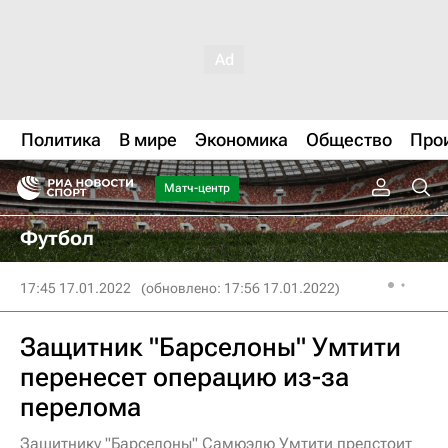
Политика
В мире
Экономика
Общество
Про
Матч-центр
Футбол
17:45 17.01.2022
(обновлено: 17:56 17.01.2022)
Защитник "Барселоны" Умтити
перенесет операцию из-за
перелома
Защитнику "Барселоны" Самюэлю Умтити предстоит