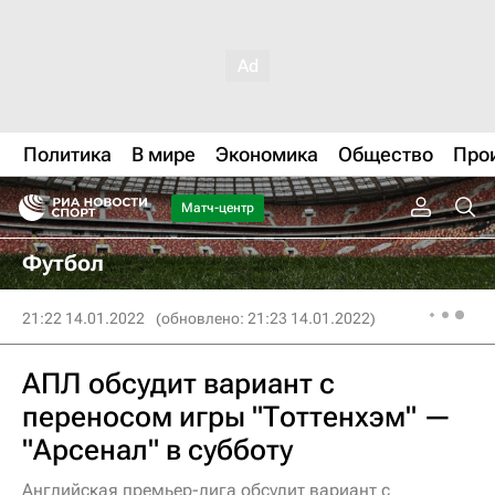
Политика
В мире
Экономика
Общество
Про
Матч-центр
Футбол
21:22 14.01.2022
(обновлено: 21:23 14.01.2022)
АПЛ обсудит вариант с
переносом игры "Тоттенхэм" —
"Арсенал" в субботу
Английская премьер-лига обсудит вариант с