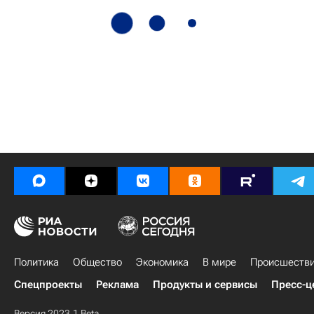
Политика
Общество
Экономика
В мире
Происшеств
Спецпроекты
Реклама
Продукты и сервисы
Пресс-ц
Версия 2023.1 Beta