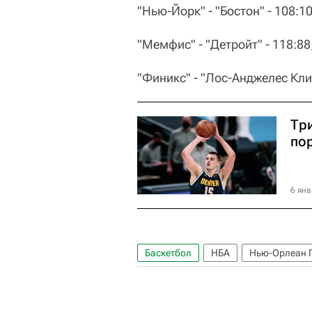
"Нью-Йорк" - "Бостон" - 108:10
"Мемфис" - "Детройт" - 118:88
"Финикс" - "Лос-Анджелес Клип
Три
по
6 янв
Баскетбол
НБА
Нью-Орлеан 