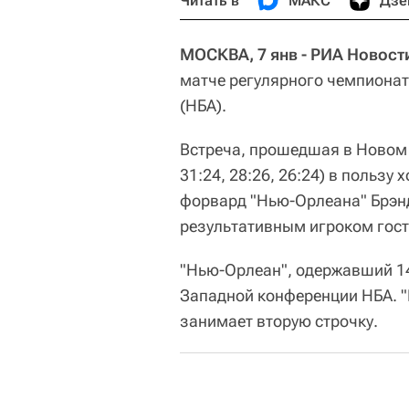
Читать в
МАКС
Дзе
МОСКВА, 7 янв - РИА Новост
матче регулярного чемпиона
(НБА).
Встреча, прошедшая в Новом 
31:24, 28:26, 26:24) в пользу
форвард "Нью-Орлеана" Брэнд
результативным игроком гост
"Нью-Орлеан", одержавший 14 
Западной конференции НБА. "Г
занимает вторую строчку.