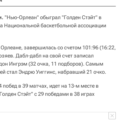
н
и.
"Нью-Орлеан" обыграл "Голден Стэйт" в
та Национальной баскетбольной ассоциации
Орлеане, завершилась со счетом 101:96 (16:22,
 хозяев. Дабл-дабл на свой счет записал
он Ингрэм (32 очка, 11 подборов). Самым
ей стал Эндрю Уиггинс, набравший 21 очко.
побед в 39 матчах, идет на 13-м месте в
олден Стэйт" с 29 победами в 38 играх