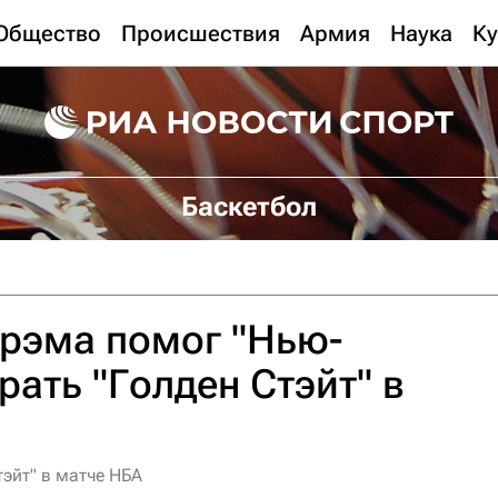
Общество
Происшествия
Армия
Наука
Ку
Баскетбол
рэма помог "Нью-
рать "Голден Стэйт" в
эйт" в матче НБА