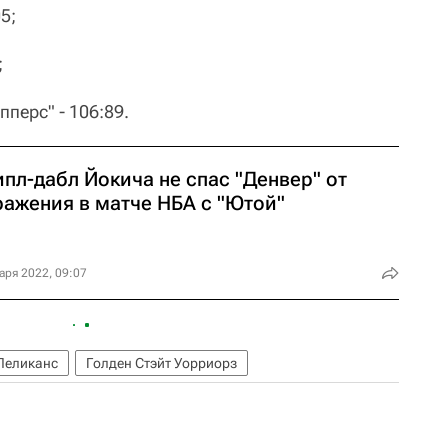
5;
;
перс" - 106:89.
пл-дабл Йокича не спас "Денвер" от
ражения в матче НБА с "Ютой"
аря 2022, 09:07
Пеликанс
Голден Стэйт Уорриорз