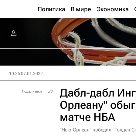
Политика
В мире
Экономика
10:26 07.01.2022
Дабл-дабл Инг
Поделиться
Орлеану" обыг
матче НБА
"Нью-Орлеан" победил "Голден Ст