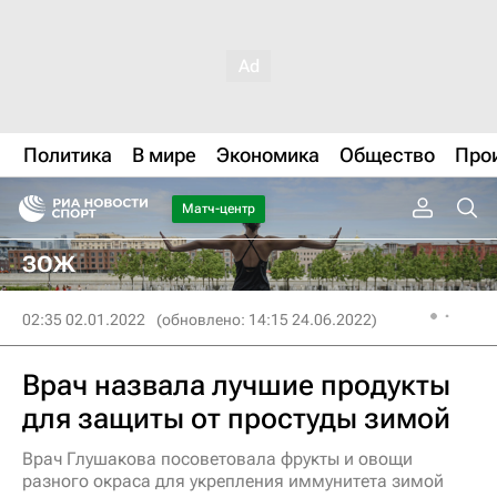
Политика
В мире
Экономика
Общество
Про
Матч-центр
ЗОЖ
02:35 02.01.2022
(обновлено: 14:15 24.06.2022)
Врач назвала лучшие продукты
для защиты от простуды зимой
Врач Глушакова посоветовала фрукты и овощи
разного окраса для укрепления иммунитета зимой